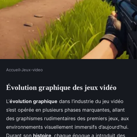
Accueil
›
Jeux-video
JEUX-VIDEO
Évolution graphique des jeux vidéo
Pong à Fortnite: comment les
graphismes de jeux vidéo ont
L’
évolution graphique
dans l’industrie du jeu vidéo
évolué
s’est opérée en plusieurs phases marquantes, allant
des graphismes rudimentaires des premiers jeux, aux
Edouard
•
25 janvier 2025
•
4 min de lecture
environnements visuellement immersifs d’aujourd’hui.
Durant son
histoire
, chaque époque a introduit des