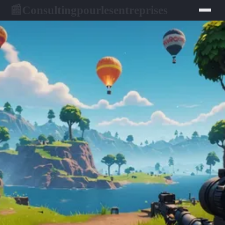
Consultingpourlesentreprises
📰